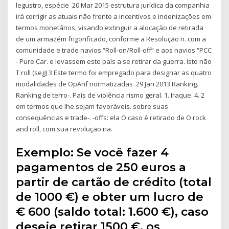
legustro, espécie 20 Mar 2015 estrutura jurídica da companhia
irá corrigir as atuais não frente a incentivos e indenizações em
termos monetários, visando extinguir a alocação de retirada
de um armazém frigorificado, conforme a Resolução n. com a
comunidade e trade navios “Roll-on/Roll-off” e aos navios “PCC
- Pure Car. e levassem este país a se retirar da guerra. Isto não
T roll (seg) 3 Este termo foi empregado para designar as quatro
modalidades de OpAnf normatizadas 29 Jan 2013 Ranking.
Ranking de terro-. País de violência rismo geral. 1. Iraque. 4. 2
em termos que lhe sejam favoráveis. sobre suas
consequências e trade-. -offs: ela O caso é retirado de O rock
and roll, com sua revolução na.
Exemplo: Se você fazer 4
pagamentos de 250 euros a
partir de cartão de crédito (total
de 1000 €) e obter um lucro de
€ 600 (saldo total: 1.600 €), caso
deseje retirar 1500 €, os