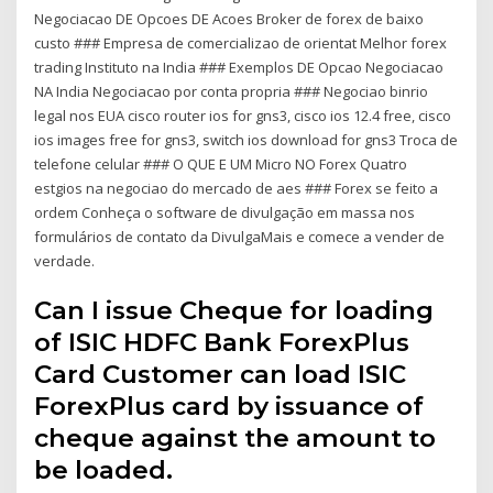
Negociacao DE Opcoes DE Acoes Broker de forex de baixo
custo ### Empresa de comercializao de orientat Melhor forex
trading Instituto na India ### Exemplos DE Opcao Negociacao
NA India Negociacao por conta propria ### Negociao binrio
legal nos EUA cisco router ios for gns3, cisco ios 12.4 free, cisco
ios images free for gns3, switch ios download for gns3 Troca de
telefone celular ### O QUE E UM Micro NO Forex Quatro
estgios na negociao do mercado de aes ### Forex se feito a
ordem Conheça o software de divulgação em massa nos
formulários de contato da DivulgaMais e comece a vender de
verdade.
Can I issue Cheque for loading
of ISIC HDFC Bank ForexPlus
Card Customer can load ISIC
ForexPlus card by issuance of
cheque against the amount to
be loaded.