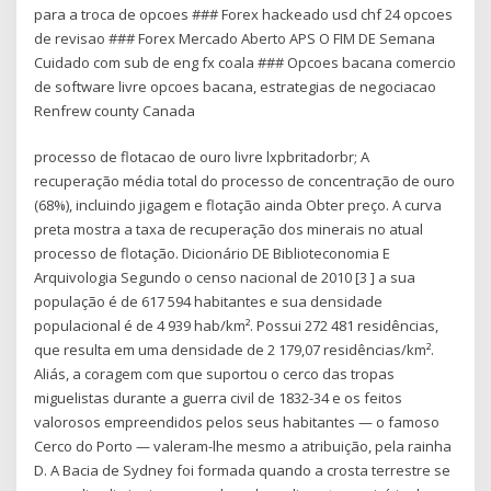
para a troca de opcoes ### Forex hackeado usd chf 24 opcoes
de revisao ### Forex Mercado Aberto APS O FIM DE Semana
Cuidado com sub de eng fx coala ### Opcoes bacana comercio
de software livre opcoes bacana, estrategias de negociacao
Renfrew county Canada
processo de flotacao de ouro livre lxpbritadorbr; A
recuperação média total do processo de concentração de ouro
(68%), incluindo jigagem e flotação ainda Obter preço. A curva
preta mostra a taxa de recuperação dos minerais no atual
processo de flotação. Dicionário DE Biblioteconomia E
Arquivologia Segundo o censo nacional de 2010 [3 ] a sua
população é de 617 594 habitantes e sua densidade
populacional é de 4 939 hab/km². Possui 272 481 residências,
que resulta em uma densidade de 2 179,07 residências/km².
Aliás, a coragem com que suportou o cerco das tropas
miguelistas durante a guerra civil de 1832-34 e os feitos
valorosos empreendidos pelos seus habitantes — o famoso
Cerco do Porto — valeram-lhe mesmo a atribuição, pela rainha
D. A Bacia de Sydney foi formada quando a crosta terrestre se